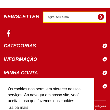
NEWSLETTER
CATEGORIAS
INFORMAÇÃO
MINHA CONTA
ELETROSINA MATERIAIS PARA
Os cookies nos permitem oferecer nossos
CONSTRUÇÃO
serviços. Ao navegar em nosso site, você
aceita o uso que fazemos dos cookies.
ELETROSINA - SAULO FRANCISCO NUNES ME - Preços e condições
Saiba mais